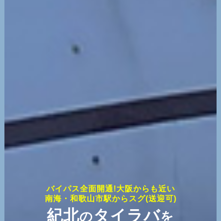
バイパス全面開通!大阪からも近い
南海・和歌山市駅からスグ(送迎可)
紀北
タイラバ
の
を