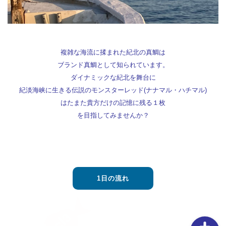
複雑な海流に揉まれた紀北の真鯛は
ブランド真鯛として知られています。
【タイラバの素朴な疑問を解説】用語や聞けない質問を解
ダイナミックな紀北を舞台に
説します③流行のネクタイトレンドってあるの？
紀淡海峡に生きる伝説のモンスターレッド
(ナナマル・ハチマル)
【タイラバの素朴な疑問を解説】用語や聞けない質問を解
はたまた貴方だけの記憶に残る１枚
説します②PEラインの太さはどのくらいが良いの？
を目指してみませんか？
【タイラバの素朴な疑問を解説】用語や聞けない質問を解
説します①タングステンヘッドがタイラバでよく使用され
る理由
【釣りしたグルメ】紀北の魅力は釣りだけじゃない！？和
歌山おすすめグルメ(ラーメン編)
1日の流れ