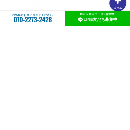
コラム
２つのプランをスタイルに合わせて
OPEN割引クーポン配布中
お気軽にお問い合わせください
070-2273-2428
LINE友だち募集中
思い立ったその時に！お一人様も大歓迎
SHARED PLAN/乗り合いプラン