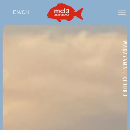
EN/
CH