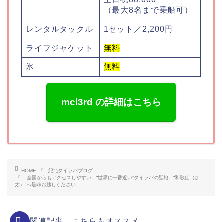
（最大8名まで乗船可）
レンタルタックル
1セット／2,200円
ライフジャケット
無料
氷
無料
mcl3rd の詳細はこちら
HOME
紀北タイラバブログ
全国からもアクセスしやすい “世界に一番近い”タイラバの聖地 “和歌山（加
太）”へ是非お越しください
関連記事 こちらもオススメ