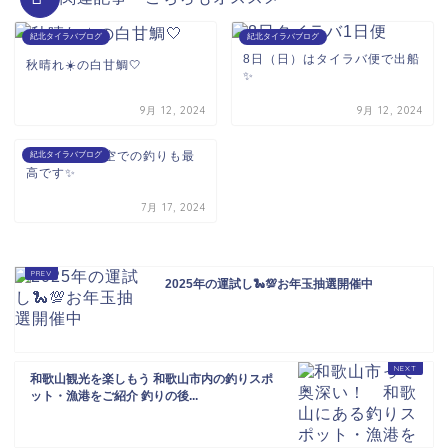
紀北タイラバブログ
紀北タイラバブログ
8日（日）はタイラバ便で出船
秋晴れ☀️の白甘鯛🤍
✨
9月 12, 2024
9月 12, 2024
海の日🌊曇り空での釣りも最
紀北タイラバブログ
高です✨
7月 17, 2024
2025年の運試し🐍💯お年玉抽選開催中
和歌山観光を楽しもう 和歌山市内の釣りスポ
ット・漁港をご紹介 釣りの後...