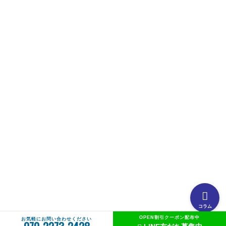
【タイラバの素朴な疑問を解説】用語や聞けない質問を解
説します③流行のネクタイトレンドってあるの？
【タイラバの素朴な疑問を解説】用語や聞けない質問を解
説します②PEラインの太さはどのくらいが良いの？
【タイラバの素朴な疑問を解説】用語や聞けない質問を解
説します①タングステンヘッドがタイラバでよく使用され
る理由
【釣りしたグルメ】紀北の魅力は釣りだけじゃない！？和
歌山おすすめグルメ(ラーメン編)
コラム
OPEN割引クーポン配布中
お気軽にお問い合わせください