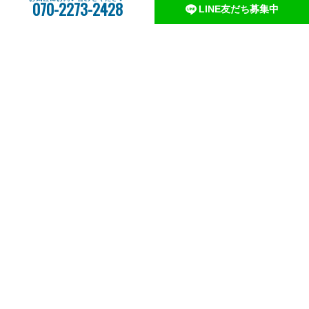
070-2273-2428
LINE友だち募集中
和歌山港発のタイラバ遊漁船MCL3rd 和歌山
TEL:070-2273-2428
大阪府知事 遊漁船業者登録 第1314号