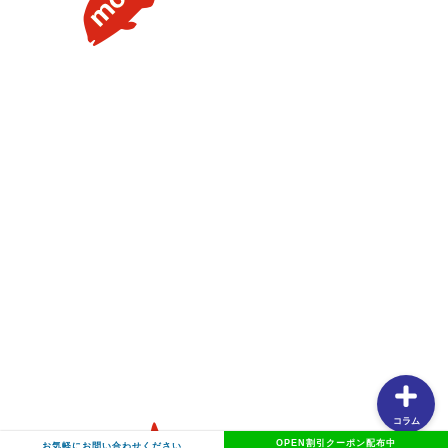
【タイラバの素朴な疑問を解説】用語や聞けない質問を解
説します③流行のネクタイトレンドってあるの？
【タイラバの素朴な疑問を解説】用語や聞けない質問を解
説します②PEラインの太さはどのくらいが良いの？
【タイラバの素朴な疑問を解説】用語や聞けない質問を解
説します①タングステンヘッドがタイラバでよく使用され
る理由
【釣りしたグルメ】紀北の魅力は釣りだけじゃない！？和
歌山おすすめグルメ(ラーメン編)
コラム
OPEN割引クーポン配布中
お気軽にお問い合わせください