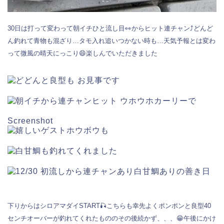
30日は打って変わって朝イチひと流し目👀からヒット連チャン⤴️どんど
ん釣れて青物も混ざり…タモ入れ追いつかない時も…天気予報とは変わ
って微風の晴天にっこり😄楽しんでいただきました
Screenshot
下りからはシロアマダイSTART🎣こちらも幸先よくポンポンと良型40
センチオーバーが釣れてくれたもののその後続かず、、、😁午後にかけ