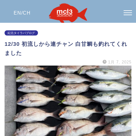
EN/
CH
紀北タイラバブログ
12/30 初流しから連チャン 白甘鯛も釣れてくれ
ました
1月 7, 2025