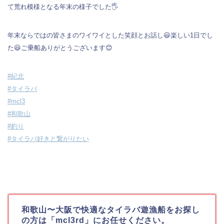
て荒れ模様となる年末の様子でした🖐️
年末ならではの皆さまのワイワイとした笑顔とお話し😃楽しい1日でし
た😃ご乗船ありがとうございます😊
#紀北
#タイラバ
#mcl3
#和歌山
#釣り
#タイラバ好きと繋がりたい
和歌山〜大阪で快適なタイラバ遊漁船をお探し
の方は「mcl3rd」にお任せください。