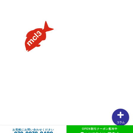
【タイラバの素朴な疑問を解説】用語や聞けない質問を解
説します③流行のネクタイトレンドってあるの？
【タイラバの素朴な疑問を解説】用語や聞けない質問を解
説します②PEラインの太さはどのくらいが良いの？
【タイラバの素朴な疑問を解説】用語や聞けない質問を解
説します①タングステンヘッドがタイラバでよく使用され
る理由
【釣りしたグルメ】紀北の魅力は釣りだけじゃない！？和
歌山おすすめグルメ(ラーメン編)
コラム
OPEN割引クーポン配布中
お気軽にお問い合わせください