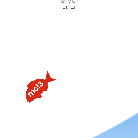
【タイラバの素朴な疑問を解説】用語や聞けない質問を解
説します③流行のネクタイトレンドってあるの？
【タイラバの素朴な疑問を解説】用語や聞けない質問を解
説します②PEラインの太さはどのくらいが良いの？
【タイラバの素朴な疑問を解説】用語や聞けない質問を解
説します①タングステンヘッドがタイラバでよく使用され
る理由