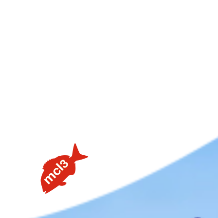
【タイラバの素朴な疑問を解説】用語や聞けない質問を解
説します③流行のネクタイトレンドってあるの？
【タイラバの素朴な疑問を解説】用語や聞けない質問を解
説します②PEラインの太さはどのくらいが良いの？
【タイラバの素朴な疑問を解説】用語や聞けない質問を解
説します①タングステンヘッドがタイラバでよく使用され
る理由
【釣りしたグルメ】紀北の魅力は釣りだけじゃない！？和
歌山おすすめグルメ(ラーメン編)