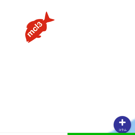
【タイラバの素朴な疑問を解説】用語や聞けない質問を解
説します③流行のネクタイトレンドってあるの？
【タイラバの素朴な疑問を解説】用語や聞けない質問を解
説します②PEラインの太さはどのくらいが良いの？
【タイラバの素朴な疑問を解説】用語や聞けない質問を解
説します①タングステンヘッドがタイラバでよく使用され
る理由
【釣りしたグルメ】紀北の魅力は釣りだけじゃない！？和
歌山おすすめグルメ(ラーメン編)
コラム