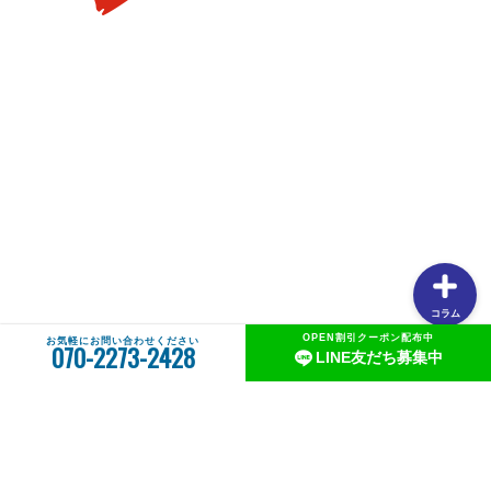
【タイラバの素朴な疑問を解説】用語や聞けない質問を解
説します②PEラインの太さはどのくらいが良いの？
【タイラバの素朴な疑問を解説】用語や聞けない質問を解
説します①タングステンヘッドがタイラバでよく使用され
る理由
【釣りしたグルメ】紀北の魅力は釣りだけじゃない！？和
歌山おすすめグルメ(ラーメン編)
コラム
OPEN割引クーポン配布中
お気軽にお問い合わせください
070-2273-2428
LINE友だち募集中