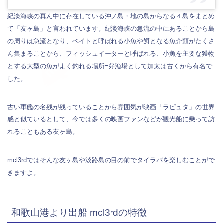
紀淡海峡の真ん中に存在している沖ノ島・地の島からなる４島をまとめ
て「友ヶ島」と言われています。紀淡海峡の急流の中にあることから島
の周りは急流となり、ベイトと呼ばれる小魚や餌となる魚介類がたくさ
ん集まることから、フィッシュイーターと呼ばれる、小魚を主要な獲物
とする大型の魚がよく釣れる場所=好漁場として加太は古くから有名で
した。
古い軍艦の名残が残っていることから雰囲気が映画「ラピュタ」の世界
感と似ているとして、今では多くの映画ファンなどが観光船に乗って訪
れることもある友ヶ島。
mcl3rdではそんな友ヶ島や淡路島の目の前でタイラバを楽しむことがで
きますよ。
和歌山港より出船 mcl3rdの特徴