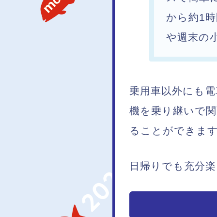
から約1
や週末の
乗用車以外にも電
機を乗り継いで関
ることができま
日帰りでも充分楽