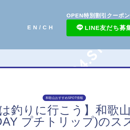
OPEN特別割引クーポ
LINE友だち募
EN/
CH
和歌山おすすめSPOT情報
は釣りに行こう】和歌
1DAY プチトリップ)のス