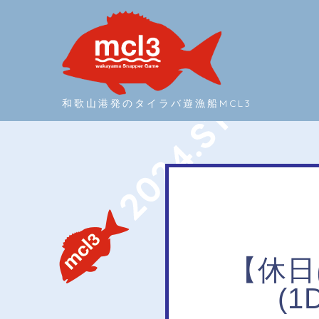
和歌山港発のタイラバ遊漁船MCL3
【休日
(