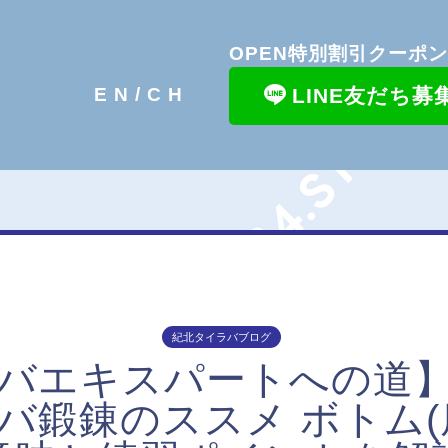
OPEN特別割引クーポ
LINE友だち募
EN/
CH
紀北タイラバブログ
バエキスパートへの道
バ鍛錬のススメ ボトム(