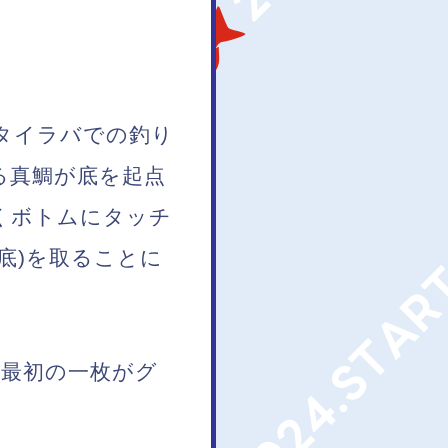
タイラバでの釣り
る真鯛が底を起点
くボトムにタッチ
底)を取ることに
最初の一枚がグ