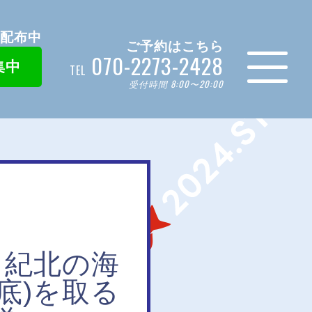
ン配布中
ご予約はこちら
070-2273-2428
集中
TEL
受付時間 8:00〜20:00
】紀北の海
底)を取る