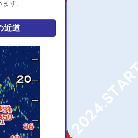
います。
の近道