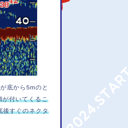
が底から5mのと
鯛が付いてくるこ
底後すぐのネクタ