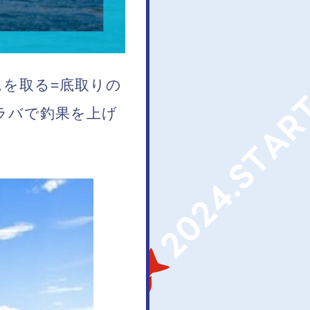
を取る=底取りの
ラバで釣果を上げ