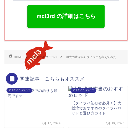
mcl3rd の詳細はこちら
HOME
はじめてのタイラバ
加太の水深からタイラバを考えてみた
関連記事 こちらもオススメ
海の日🌊曇り空での釣りも最
紀北タイラバブログ
紀北タイラバブログ
高です✨
【タイラバ初心者必見！】大
阪湾でおすすめのタイラバロ
ッドと選び方ガイド
7月 17, 2024
3月 10, 2025