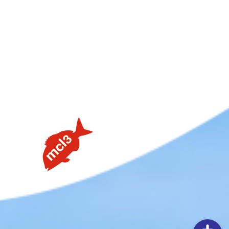
【タイラバの素朴な疑問を解説】用語や聞けない質問を解
説します③流行のネクタイトレンドってあるの？
【タイラバの素朴な疑問を解説】用語や聞けない質問を解
説します②PEラインの太さはどのくらいが良いの？
【タイラバの素朴な疑問を解説】用語や聞けない質問を解
説します①タングステンヘッドがタイラバでよく使用され
る理由
【釣りしたグルメ】紀北の魅力は釣りだけじゃない！？和
歌山おすすめグルメ(ラーメン編)