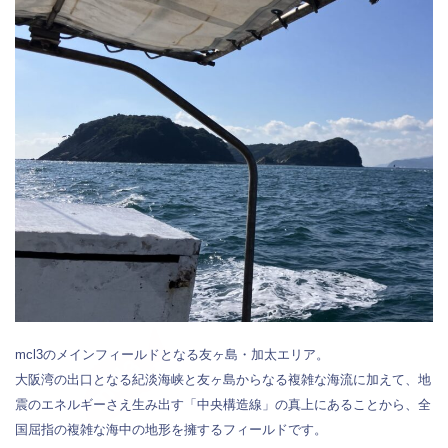
mcl3のメインフィールドとなる友ヶ島・加太エリア。
大阪湾の出口となる紀淡海峡と友ヶ島からなる複雑な海流に加えて、地
震のエネルギーさえ生み出す「中央構造線」の真上にあることから、全
国屈指の複雑な海中の地形を擁するフィールドです。