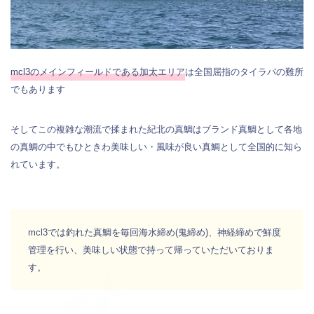
mcl3のメインフィールドである加太エリア
は全国屈指のタイラバの難所
でもあります
そしてこの複雑な潮流で揉まれた紀北の真鯛はブランド真鯛として各地
の真鯛の中でもひときわ美味しい・風味が良い真鯛として全国的に知ら
れています。
mcl3では釣れた真鯛を毎回海水締め(鬼締め)、神経締めで鮮度
管理を行い、美味しい状態で持って帰っていただいておりま
す。