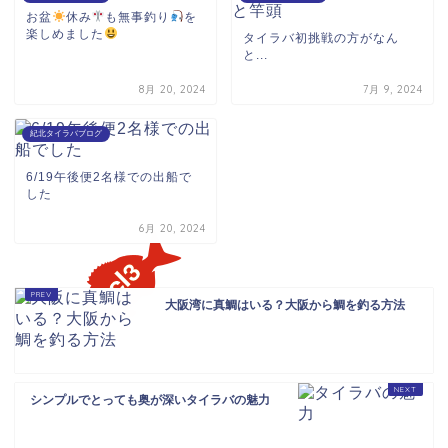
お盆
休み
も無事釣り
を
楽しめました
タイラバ初挑戦の方がなん
と...
8月 20, 2024
7月 9, 2024
紀北タイラバブログ
6/19午後便2名様での出船で
した
6月 20, 2024
大阪湾に真鯛はいる？大阪から鯛を釣る方法
シンプルでとっても奥が深いタイラバの魅力