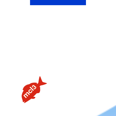
【タイラバの素朴な疑問を解説】用語や聞けない質問を解
説します③流行のネクタイトレンドってあるの？
【タイラバの素朴な疑問を解説】用語や聞けない質問を解
説します②PEラインの太さはどのくらいが良いの？
【タイラバの素朴な疑問を解説】用語や聞けない質問を解
説します①タングステンヘッドがタイラバでよく使用され
る理由