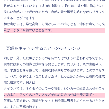
果があるとされています（Ulrich, 1984）。釣りは、湖や川、海などの
美しい自然の中で行われるため、自然の音や風景を感じながらリラック
スすることができます。
和歌山ならば、早朝高野山方面からの日の出とともに沖合に出ていく光
景は、まさに至福のひとときです。
真鯛をキャッチすることへのチャレンジ
釣りは一見、ただ魚がかかるのを待つだけのように思われがちですが、
実際には多くの知識と技術を必要とします。釣り人は、魚の生態や天
候、水温などを考慮して、適切な餌や釣り方を選びます。このプロセス
は、パズルを解くような楽しさがあり、狙った魚がかかった瞬間の達成
感は格別です。例えば、
タイラバでは、ネクタイのカラーや種類、シンカーの組み合わせやライ
ンの太さ、フックのバランスなどその組み合わせは千差万別です。
何事にも変え難い、真鯛がヒットする瞬間に思考をめぐらせるひととき
は、まさに至福の時です。