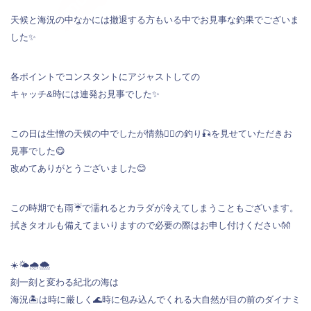
天候と海況の中なかには撤退する方もいる中でお見事な釣果でございま
した✨
各ポイントでコンスタントにアジャストしての
キャッチ&時には連発お見事でした✨
この日は生憎の天候の中でしたが情熱❤️‍🔥の釣り🎣を見せていただきお
見事でした😋
改めてありがとうございました😊
この時期でも雨☔で濡れるとカラダが冷えてしまうこともございます。
拭きタオルも備えてまいりますので必要の際はお申し付けください👐
☀️🌤️🌧️🌨️
刻一刻と変わる紀北の海は
海況🏝️は時に厳しく🌊時に包み込んでくれる大自然が目の前のダイナミ