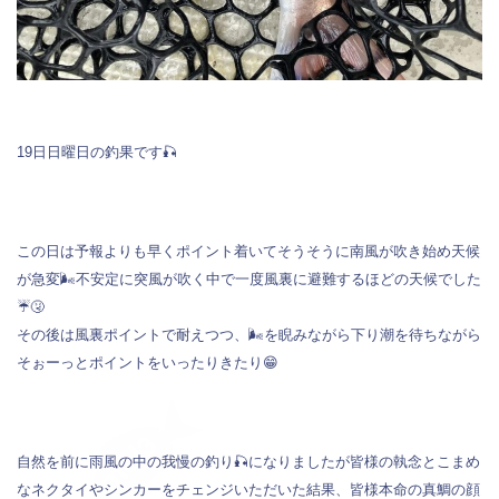
19日日曜日の釣果です🎣
この日は予報よりも早くポイント着いてそうそうに南風が吹き始め天候
が急変🌬️不安定に突風が吹く中で一度風裏に避難するほどの天候でした
☔️🤧
その後は風裏ポイントで耐えつつ、🌬️を睨みながら下り潮を待ちながら
そぉーっとポイントをいったりきたり😁
自然を前に雨風の中の我慢の釣り🎣になりましたが皆様の執念とこまめ
なネクタイやシンカーをチェンジいただいた結果、皆様本命の真鯛の顔