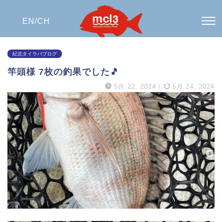
EN/
CH
紀北タイラバブログ
竿頭様 7枚の釣果でした🎵
5月 22, 2024
/
5月 24, 2024