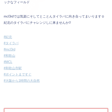
ックなフィールド
mcl3rdでは気楽にそしてとことんタイラバに向き合ってまいります☺️
紀北のタイラバにチャレンジしに来ませんか⁉️
#紀北
#タイラバ
#mcl3rd
#和歌山
#MCL
#和歌山市駅
#ポイントまですぐ
#大阪から1時間の大自然