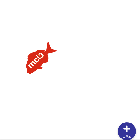
【タイラバの素朴な疑問を解説】用語や聞けない質問を解
説します③流行のネクタイトレンドってあるの？
【タイラバの素朴な疑問を解説】用語や聞けない質問を解
説します②PEラインの太さはどのくらいが良いの？
【タイラバの素朴な疑問を解説】用語や聞けない質問を解
説します①タングステンヘッドがタイラバでよく使用され
る理由
【釣りしたグルメ】紀北の魅力は釣りだけじゃない！？和
歌山おすすめグルメ(ラーメン編)
コラム