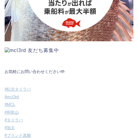
お気軽にお問い合わせください🤲
#紀北タイラバ
#mcl3rd
#MCL
#和歌山
#タイラバ
#加太
#ブランド真鯛