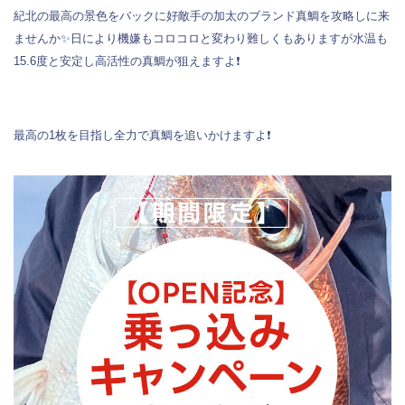
紀北の最高の景色をバックに好敵手の加太のブランド真鯛を攻略しに来
ませんか✨日により機嫌もコロコロと変わり難しくもありますが水温も
15.6度と安定し高活性の真鯛が狙えますよ❗️
最高の1枚を目指し全力で真鯛を追いかけますよ❗️