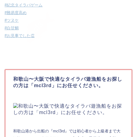
#紀北タイラバゲーム
#難易度高め
#ツヌケ
#白甘鯛
#お見事でした👏
和歌山〜大阪で快適なタイラバ遊漁船をお探し
の方は「mcl3rd」にお任せください。
和歌山港から出船の『mcl3rd』では初心者から上級者まで大