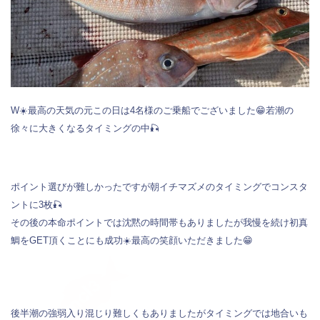
W☀️最高の天気の元この日は4名様のご乗船でございました😁若潮の
徐々に大きくなるタイミングの中🎣
ポイント選びが難しかったですが朝イチマズメのタイミングでコンスタ
ントに3枚🎣
その後の本命ポイントでは沈黙の時間帯もありましたが我慢を続け初真
鯛をGET頂くことにも成功☀️最高の笑顔いただきました😁
後半潮の強弱入り混じり難しくもありましたがタイミングでは地合いも