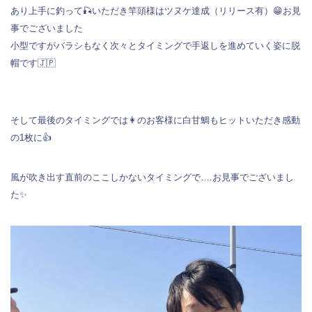
あり上手に釣って🎣いただき竿頭様はツヌケ達成（リリース有）😁お見
事でございました
小型ですがバラシもなく次々とタイミングで手返しを進めていく姿に脱
帽です🇯🇵
そして最後のタイミングでは👩のお客様に白甘鯛もヒットいただき感動
の1枚に👍
風が吹き出す直前のここしかないタイミングで….お見事でございまし
た✨