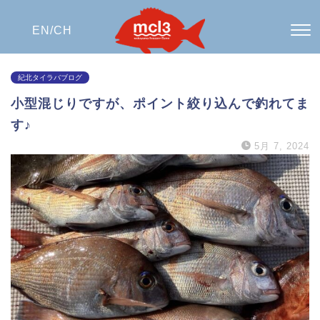
EN/
CH
紀北タイラバブログ
小型混じりですが、ポイント絞り込んで釣れてま
す♪
5月 7, 2024