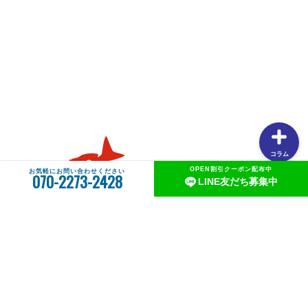
【タイラバの素朴な疑問を解説】用語や聞けない質問を解
説します①タングステンヘッドがタイラバでよく使用され
る理由
【釣りしたグルメ】紀北の魅力は釣りだけじゃない！？和
歌山おすすめグルメ(ラーメン編)
コラム
OPEN割引クーポン配布中
お気軽にお問い合わせください
070-2273-2428
LINE友だち募集中