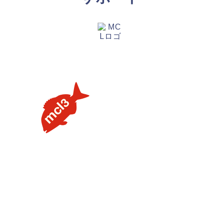
【タイラバの素朴な疑問を解説】用語や聞けない質問を解
説します③流行のネクタイトレンドってあるの？
【タイラバの素朴な疑問を解説】用語や聞けない質問を解
説します②PEラインの太さはどのくらいが良いの？