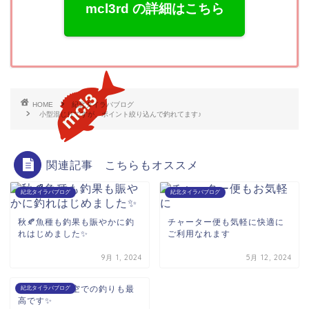
mcl3rd の詳細はこちら
HOME
紀北タイラバブログ
小型混じりですが、ポイント絞り込んで釣れてます♪
関連記事 こちらもオススメ
紀北タイラバブログ
紀北タイラバブログ
秋🍂魚種も釣果も賑やかに釣
チャーター便も気軽に快適に
れはじめました✨
ご利用なれます
9月 1, 2024
5月 12, 2024
海の日🌊曇り空での釣りも最
紀北タイラバブログ
高です✨