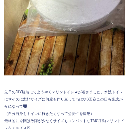
先日のDIY艤装にてようやくマリントイレ🚽が着きました。水洗トイレ
にサイズに窓枠サイズに何度も作り直して🪚はや3回😃この日も完成が
夜になって🌉
（自分自身もトイレに行きたくなって必要性を痛感）
最終的に今回は故障が少なくサイズもコンパクトなTMC手動マリントイ
レをチョイス👋