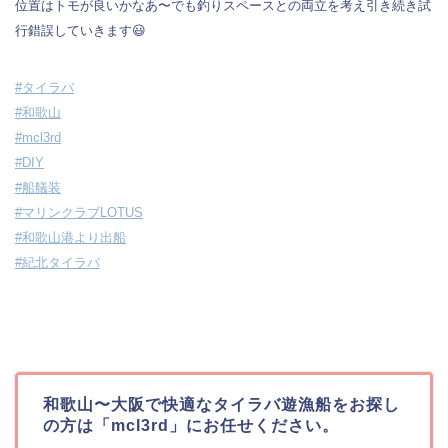
位置はトモが良いかなあ〜でも釣りスペースとの両立を考え引き続き試
行錯誤していきます😃
#タイラバ
#和歌山
#mcl3rd
#DIY
#船艤装
#マリンクラブLOTUS
#和歌山港より出船
#紀北タイラバ
和歌山〜大阪で快適なタイラバ遊漁船をお探し
の方は「mcl3rd」にお任せください。