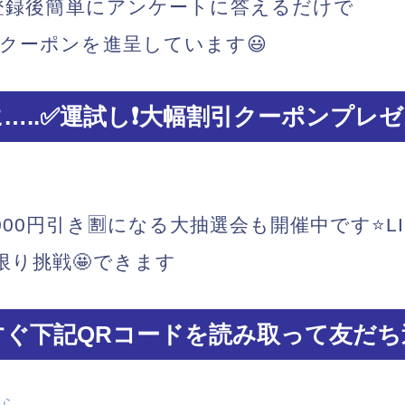
ち登録後簡単にアンケートに答えるだけで
クーポンを進呈しています😃
…..✅運試し❗️大幅割引クーポンプレゼ
00円引き🈹になる大抽選会も開催中です⭐️L
限り挑戦🤩できます
すぐ下記QRコードを読み取って友だち