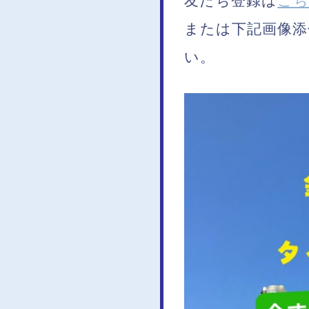
友だち登録は
こ
または下記画像添
い。