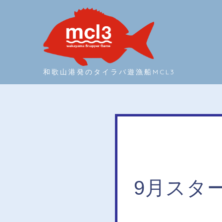
和歌山港発のタイラバ遊漁船MCL3
9月スター