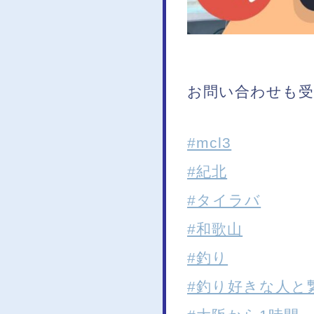
お問い合わせも受
#mcl3
#紀北
#タイラバ
#和歌山
#釣り
#釣り好きな人と