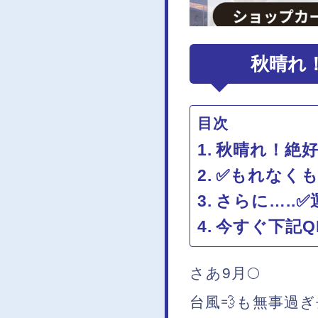
秋晴れ
目次
秋晴れ！絶
✅もれなくも
さらに…..
今すぐ下記Q
さあ9月🌕
台風💨も無事過