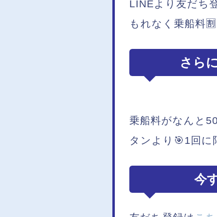
LINEより友だ
もれなく乗船料
さらに
乗船料がなんと50
タンより🎯1回に
今