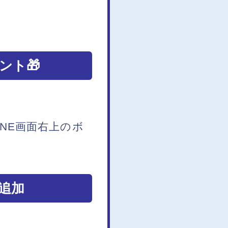
ント🎁
INE画面右上のボ
追加