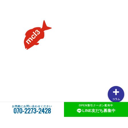
【タイラバの素朴な疑問を解説】用語や聞けない質問を解
説します③流行のネクタイトレンドってあるの？
【タイラバの素朴な疑問を解説】用語や聞けない質問を解
説します②PEラインの太さはどのくらいが良いの？
【タイラバの素朴な疑問を解説】用語や聞けない質問を解
説します①タングステンヘッドがタイラバでよく使用され
る理由
【釣りしたグルメ】紀北の魅力は釣りだけじゃない！？和
歌山おすすめグルメ(ラーメン編)
コラム
OPEN割引クーポン配布中
お気軽にお問い合わせください
070-2273-2428
LINE友だち募集中