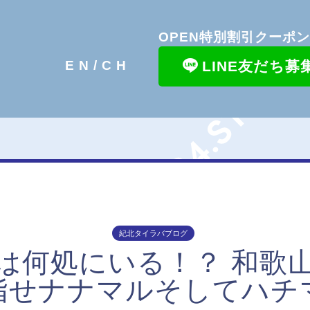
OPEN特別割引クーポ
LINE友だち募
EN/
CH
紀北タイラバブログ
は何処にいる！？ 和歌
指せナナマルそしてハチ