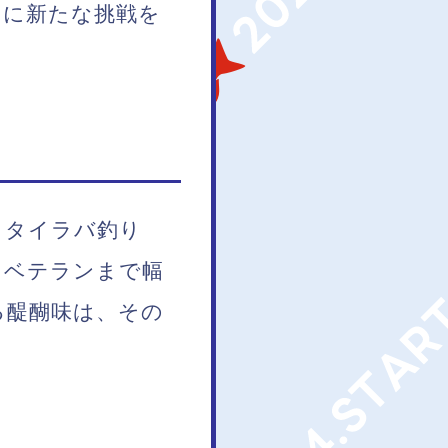
常に新たな挑戦を
。タイラバ釣り
らベテランまで幅
る醍醐味は、その