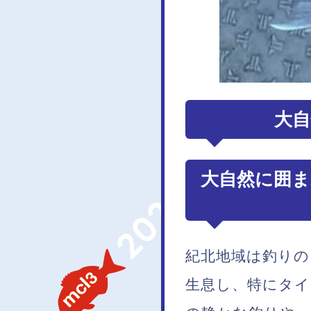
大自
大自然に囲ま
紀北地域は釣り
生息し、特にタ