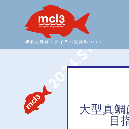
和歌山港発のタイラバ遊漁船MCL3
大型真鯛
目