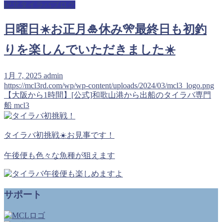
紀北タイラバブログ
日曜日☀️お正月🎍休み🎌最終日も初釣
りを楽しんでいただきました☀️
1月 7, 2025
admin
https://mcl3rd.com/wp/wp-content/uploads/2024/03/mcl3_logo.png
【大阪から1時間】[公式]和歌山港から出船のタイラバ専門
船 mcl3
タイラバ初挑戦☀️お見事です！
午後便も色々な魚種が狙えます
サポート