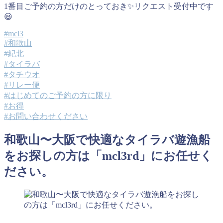
1番目ご予約の方だけのとっておき✨リクエスト受付中です
😃
#mcl3
#和歌山
#紀北
#タイラバ
#タチウオ
#リレー便
#はじめてのご予約の方に限り
#お得
#お問い合わせください
和歌山〜大阪で快適なタイラバ遊漁船
をお探しの方は「mcl3rd」にお任せく
ださい。