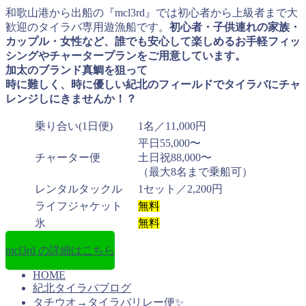
和歌山港から出船の『mcl3rd』では初心者から上級者まで大
歓迎のタイラバ専用遊漁船です。
初心者・子供連れの家族・
カップル・女性など、誰でも安心して楽しめるお手軽フィッ
シングやチャータープランをご用意しています。
加太のブランド真鯛を狙って
時に難しく、時に優しい紀北のフィールドでタイラバにチャ
レンジしにきませんか！？
乗り合い(1日便)
1名／11,000円
平日55,000〜
チャーター便
土日祝88,000〜
（最大8名まで乗船可）
レンタルタックル
1セット／2,200円
ライフジャケット
無料
氷
無料
mcl3rd の詳細はこちら
HOME
紀北タイラバブログ
タチウオ→タイラバリレー便✨