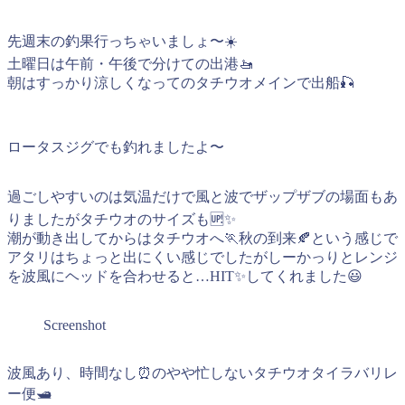
先週末の釣果行っちゃいましょ〜☀️
土曜日は午前・午後で分けての出港🚤
朝はすっかり涼しくなってのタチウオメインで出船🎣
ロータスジグでも釣れましたよ〜
過ごしやすいのは気温だけで風と波でザップザブの場面もあ
りましたがタチウオのサイズも🆙✨
潮が動き出してからはタチウオへ🏃秋の到来🍂という感じで
アタリはちょっと出にくい感じでしたがしーかっりとレンジ
を波風にヘッドを合わせると…HIT✨してくれました😃
Screenshot
波風あり、時間なし⏰のやや忙しないタチウオタイラバリレ
ー便🛥️