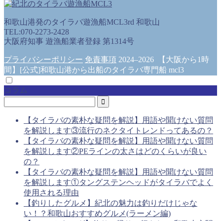
和歌山港発のタイラバ遊漁船MCL3rd 和歌山
TEL:070-2273-2428
大阪府知事 遊漁船業者登録 第1314号
プライバシーポリシー
免責事項
2024–2026 【大阪から1時
間】[公式]和歌山港から出船のタイラバ専門船 mcl3
コラム
【タイラバの素朴な疑問を解説】用語や聞けない質問
を解説します③流行のネクタイトレンドってあるの？
【タイラバの素朴な疑問を解説】用語や聞けない質問
を解説します②PEラインの太さはどのくらいが良い
の？
【タイラバの素朴な疑問を解説】用語や聞けない質問
を解説します①タングステンヘッドがタイラバでよく
使用される理由
【釣りしたグルメ】紀北の魅力は釣りだけじゃな
い！？和歌山おすすめグルメ(ラーメン編)