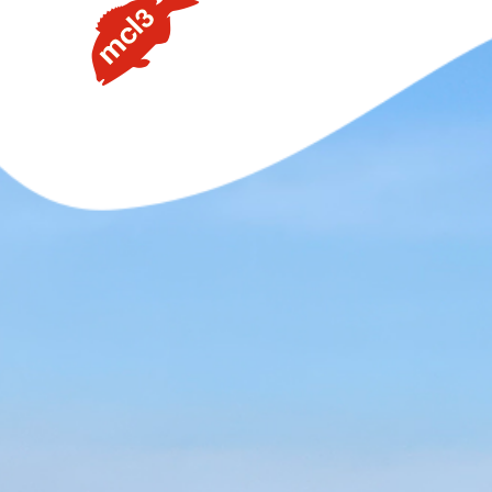
【タイラバの素朴な疑問を解説】用語や聞けない質問を解
説します③流行のネクタイトレンドってあるの？
【タイラバの素朴な疑問を解説】用語や聞けない質問を解
説します②PEラインの太さはどのくらいが良いの？
【タイラバの素朴な疑問を解説】用語や聞けない質問を解
説します①タングステンヘッドがタイラバでよく使用され
る理由
【釣りしたグルメ】紀北の魅力は釣りだけじゃない！？和
歌山おすすめグルメ(ラーメン編)