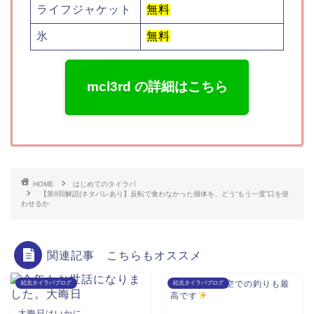
ライフジャケット
無料
氷
無料
mcl3rd の詳細はこちら
HOME
はじめてのタイラバ
【第9回解説(ネタバレあり】反転で食わなかった個体を、どう“もう一度”口を使
わせるか
関連記事 こちらもオススメ
海の日
曇り空での釣りも最
紀北タイラバブログ
紀北タイラバブログ
高です
大晦日はいかに...