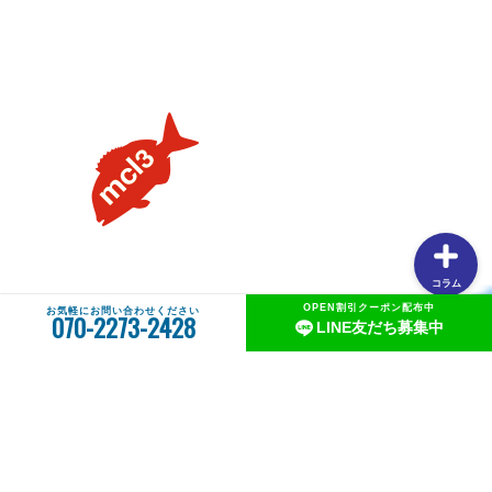
説します②PEラインの太さはどのくらいが良いの？
【タイラバの素朴な疑問を解説】用語や聞けない質問を解
説します①タングステンヘッドがタイラバでよく使用され
る理由
【釣りしたグルメ】紀北の魅力は釣りだけじゃない！？和
歌山おすすめグルメ(ラーメン編)
コラム
OPEN割引クーポン配布中
お気軽にお問い合わせください
070-2273-2428
LINE友だち募集中