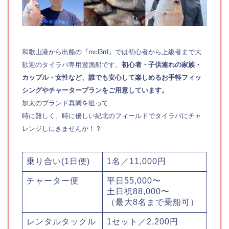
和歌山港から出船の『mcl3rd』では初心者から上級者まで大
歓迎のタイラバ専用遊漁船です。
初心者・子供連れの家族・
カップル・女性など、誰でも安心して楽しめるお手軽フィッ
シングやチャータープランをご用意しています。
加太のブランド真鯛を狙って
時に難しく、時に優しい紀北のフィールドでタイラバにチャ
レンジしにきませんか！？
乗り合い(1日便)
1名／11,000円
チャーター便
平日55,000〜
土日祝88,000〜
（最大8名まで乗船可）
レンタルタックル
1セット／2,200円