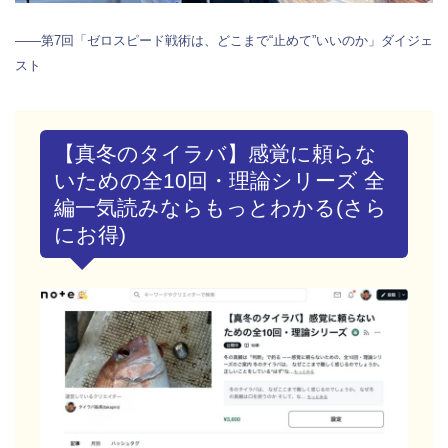
――第7回「ゼロスピード戦術は、どこまで“止めて”いいのか」ダイジェ
スト
【真冬のタイラバ】感覚に頼らな
いための全10回・理論シリーズ 全
編一気読みならもっとわかる(さら
にお得)