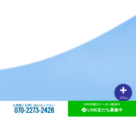
説します③流行のネクタイトレンドってあるの？
【タイラバの素朴な疑問を解説】用語や聞けない質問を解
説します②PEラインの太さはどのくらいが良いの？
【タイラバの素朴な疑問を解説】用語や聞けない質問を解
説します①タングステンヘッドがタイラバでよく使用され
る理由
【釣りしたグルメ】紀北の魅力は釣りだけじゃない！？和
歌山おすすめグルメ(ラーメン編)
コラム
OPEN割引クーポン配布中
お気軽にお問い合わせください
070-2273-2428
LINE友だち募集中