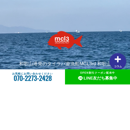
【タイラバの素朴な疑問を解説】用語や聞けない質問を解
説します①タングステンヘッドがタイラバでよく使用され
る理由
【釣りしたグルメ】紀北の魅力は釣りだけじゃない！？和
歌山おすすめグルメ(ラーメン編)
和歌山港発のタイラバ遊漁船MCL3rd 和歌山
コラム
TEL:070-2273-2428
OPEN割引クーポン配布中
お気軽にお問い合わせください
070-2273-2428
LINE友だち募集中
大阪府知事 遊漁船業者登録 第1314号