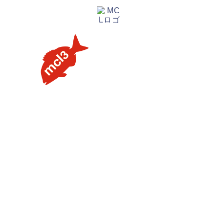
【タイラバの素朴な疑問を解説】用語や聞けない質問を解
説します③流行のネクタイトレンドってあるの？
【タイラバの素朴な疑問を解説】用語や聞けない質問を解
説します②PEラインの太さはどのくらいが良いの？
【タイラバの素朴な疑問を解説】用語や聞けない質問を解
説します①タングステンヘッドがタイラバでよく使用され