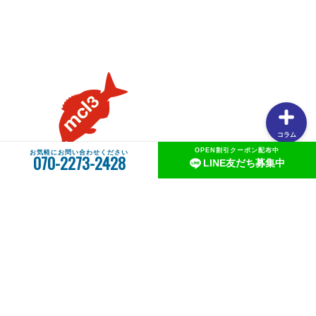
る理由
【釣りしたグルメ】紀北の魅力は釣りだけじゃない！？和
歌山おすすめグルメ(ラーメン編)
コラム
OPEN割引クーポン配布中
お気軽にお問い合わせください
070-2273-2428
LINE友だち募集中