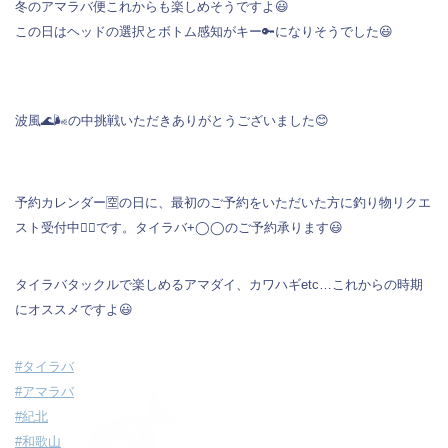
冬のアマラバ便これからも楽しめそうですよ😃
この日はヘッドの選択とボトム感知がキー🔑になりそうでした😃
波風🌊🌬️の中挑戦いただきありがとうございました😊
予約カレンダー🈳の日に、最初のご予約をいただいた方に釣り物リクエ
スト受付中💁‍♀️です。タイラバ+◯◯のご予約承ります😃
タイラバタックルで楽しめるアマダイ、カワハギetc…これからの時期
にオススメですよ😃
#タイラバ
#アマラバ
#紀北
#和歌山