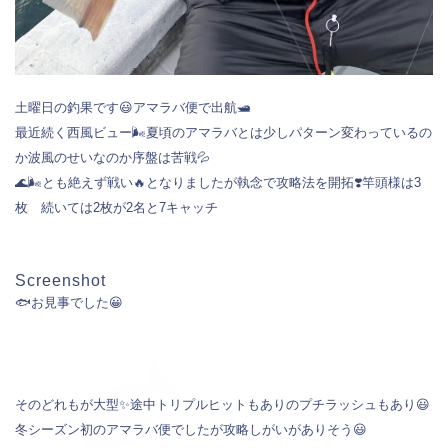
土曜日の釣果です😃アマラバ便で出航🛥️
最近続く西風ビュー🌬️夏頃のアマラバとは少しパターン変わっているの
か波風のせいなのか序盤は苦戦💦
🌊🌬️とも絶えず戦い🔥となりましたが執念で攻略法を開拓❣️竿頭様は3
枚 続いては2枚が2名と7キャッチ
Screenshot
🐟お見事でした😀
そのどれもが大型✨途中トリプルヒットもありのプチラッシュもあり😃
冬シーズン初のアマラバ便でしたが攻略しがいがありそう😃