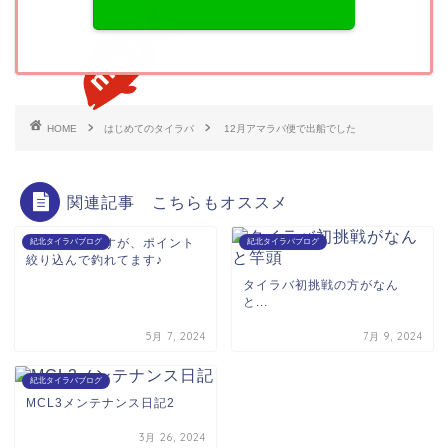
HOME
はじめてのタイラバ
12月アマラバ便で出船でした
関連記事 こちらもオススメ
小型混じりですが、ポイント
紀北タイラバブログ
紀北タイラバブログ
絞り込んで釣れてます♪
タイラバ初挑戦の方がなん
と...
5月 7, 2024
7月 9, 2024
紀北タイラバブログ
MCL3メンテナンス日記2
3月 26, 2024